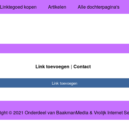
Linktegoed kopen
Artikelen
Alle dochterpagina's
Link toevoegen
Contact
Link toevoegen
ight © 2021 Onderdeel van
BaakmanMedia
&
Vrolijk Internet S